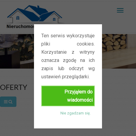
T
o
g
Ten serwis wykorzystuje
g
Oferty
pliki cookies.
l
Korzystanie z witryny
e
oznacza zgodę na ich
n
Home
/
Oferty
zapis lub odczyt wg
a
ustawień przeglądarki.
v
OFERTY
i
Przyjąłem do
g
wiadomości
a
t
Nie zgadzam się.
i
o
n