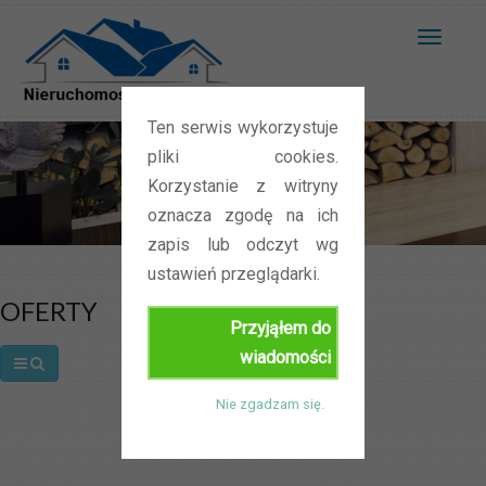
T
o
g
Ten serwis wykorzystuje
g
Oferty
pliki cookies.
l
Korzystanie z witryny
e
oznacza zgodę na ich
n
Home
/
Oferty
zapis lub odczyt wg
a
ustawień przeglądarki.
v
OFERTY
i
Przyjąłem do
g
wiadomości
a
t
Nie zgadzam się.
i
o
n